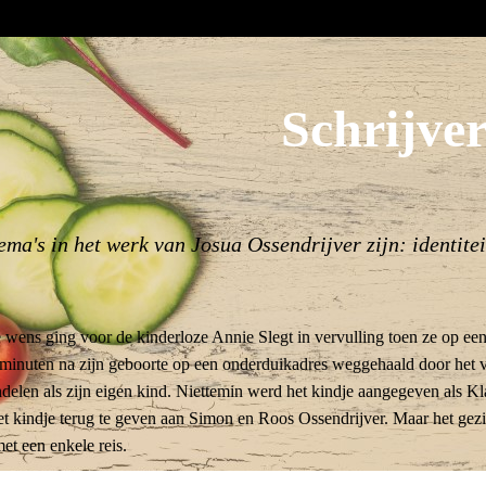
Schrijve
ma's in het werk van Josua Ossendrijver zijn: identiteit
 wens ging voor de kinderloze Annie Slegt in vervulling toen ze op e
n minuten na zijn geboorte op een onderduikadres weggehaald door het 
delen als zijn eigen kind. Niettemin werd het kindje aangegeven als Kla
 kindje terug te geven aan Simon en Roos Ossendrijver. Maar het gezi
et een enkele reis.