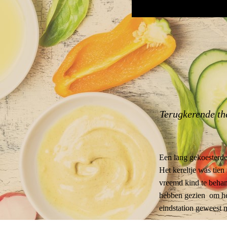
Terugkerende the
Een lang gekoesterde
Het kereltje was tie
vreemd kind te behan
hebben gezien om het
eindstation geweest m