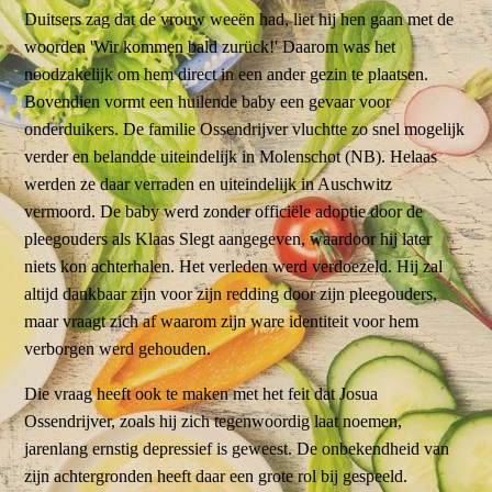
Duitsers zag dat de vrouw weeën had, liet hij hen gaan met de
woorden 'Wir kommen bald zurück!' Daarom was het
noodzakelijk om hem direct in een ander gezin te plaatsen.
Bovendien vormt een huilende baby een gevaar voor
onderduikers. De familie Ossendrijver vluchtte zo snel mogelijk
verder en belandde uiteindelijk in Molenschot (NB). Helaas
werden ze daar verraden en uiteindelijk in Auschwitz
vermoord. De baby werd zonder officiële adoptie door de
pleegouders als Klaas Slegt aangegeven, waardoor hij later
niets kon achterhalen. Het verleden werd verdoezeld. Hij zal
altijd dankbaar zijn voor zijn redding door zijn pleegouders,
maar vraagt zich af waarom zijn ware identiteit voor hem
verborgen werd gehouden.
Die vraag heeft ook te maken met het feit dat Josua
Ossendrijver, zoals hij zich tegenwoordig laat noemen,
jarenlang ernstig depressief is geweest. De onbekendheid van
zijn achtergronden heeft daar een grote rol bij gespeeld.