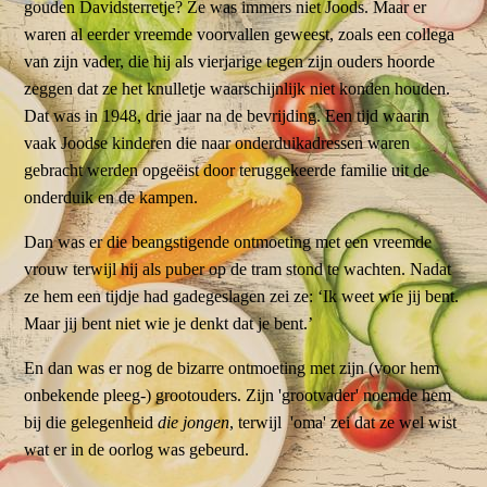
gouden Davidsterretje? Ze was immers niet Joods. Maar er
waren al eerder vreemde voorvallen geweest, zoals een collega
van zijn vader, die hij als vierjarige tegen zijn ouders hoorde
zeggen dat ze het knulletje waarschijnlijk niet konden houden.
Dat was in 1948, drie jaar na de bevrijding. Een tijd waarin
vaak Joodse kinderen die naar onderduikadressen waren
gebracht werden opgeëist door teruggekeerde familie uit de
onderduik en de kampen.
Dan was er die beangstigende ontmoeting met een vreemde
vrouw terwijl hij als puber op de tram stond te wachten. Nadat
ze hem een tijdje had gadegeslagen zei ze: ‘Ik weet wie jij bent.
Maar jij bent niet wie je denkt dat je bent.’
En dan was er nog de bizarre ontmoeting met zijn (voor hem
onbekende pleeg-) grootouders. Zijn 'grootvader' noemde hem
bij die gelegenheid
die jongen
, terwijl 'oma' zei dat ze wel wist
wat er in de oorlog was gebeurd.