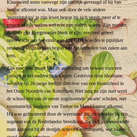
Klaas werd soms vanwege zijn uiterlijk gevraagd of hij van
Joodse afkomst was. Maar ook door de vele andere
'puzzelstukjes' in zijn leven begon hij zich steeds meer af te
vragen of zijn ouders wel echt zijn ouders waren. Zijn moeder,
die later zijn pleegmoeder bleek te zijn, overleed geheel
onverwacht aan het einde van 1994. Dit was des te pijnlijker
omdat zij langzaamaan begon met het onthullen van zaken aan
hem.
Zijn moeilijke jeugd was de aanleiding om bewust voor een
carrière in het onderwijs te kiezen. Gedreven door idealisme,
werd hij op 26-jarige leeftijd directeur van een basisschool in
het Oude Noorden van Rotterdam. Niet lang na zijn start werd
de school een van de eerste zogenoemde 'zwarte' scholen, met
voornamelijk kinderen van Turkse en Marokkaanse afkomst.
Hij was gefrustreerd door de weerstand die dit opwekte bij een
segment van de Nederlandse bevolking, dat zich in toenemende
mate aansloot bij de destijds actieve Centrumpartij, wat haaks
stond op zijn principes.