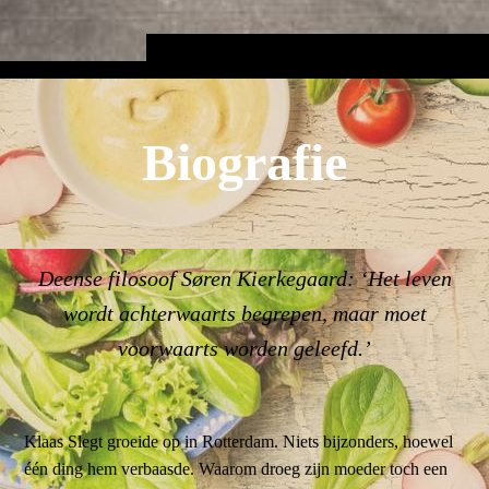
Biografie
Deense filosoof Søren Kierkegaard: ‘Het leven
wordt achterwaarts begrepen, maar moet
voorwaarts worden geleefd.’
Klaas Slegt groeide op in Rotterdam. Niets bijzonders, hoewel
één ding hem verbaasde. Waarom droeg zijn moeder toch een