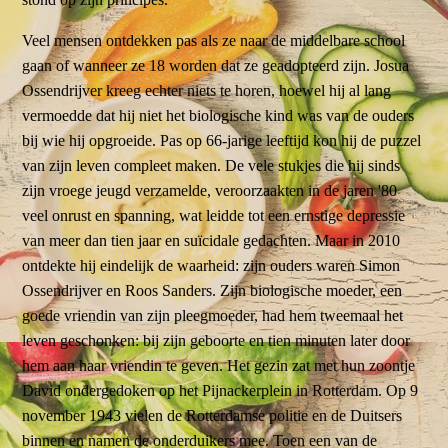
Veel mensen ontdekken pas als ze naar de middelbare school
gaan of wanneer ze 18 worden dat ze geadopteerd zijn. Josua
Ossendrijver kreeg echter niets te horen, hoewel hij al lang
vermoedde dat hij niet het biologische kind was van de ouders
bij wie hij opgroeide. Pas op 66-jarige leeftijd kon hij de puzzel
van zijn leven compleet maken. De vele stukjes die hij sinds
zijn vroege jeugd verzamelde, veroorzaakten in de jaren '80
veel onrust en spanning, wat leidde tot een ernstige depressie
van meer dan tien jaar en suïcidale gedachten. Maar in 2010
ontdekte hij eindelijk de waarheid: zijn ouders waren Simon
Ossendrijver en Roos Sanders. Zijn biologische moeder, een
goede vriendin van zijn pleegmoeder, had hem tweemaal het
leven geschonken: bij zijn geboorte en tien minuten later door
hem aan haar vriendin te geven. Het gezin zat met hun zoontje
David ondergedoken op het Pijnackerplein in Rotterdam. Op 9
november 1943 vielen de Rotterdamse politie en de Duitsers
binnen en namen de onderduikers mee. Toen een van de