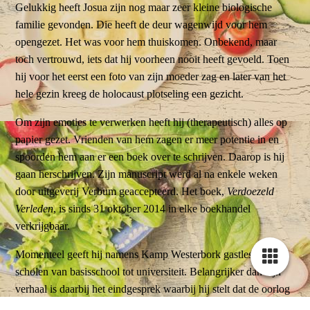
Gelukkig heeft Josua zijn nog maar zeer kleine biologische
familie gevonden. Die heeft de deur wagenwijd voor hem
opengezet. Het was voor hem thuiskomen. Onbekend, maar
toch vertrouwd, iets dat hij voorheen nooit heeft gevoeld. Toen
hij voor het eerst een foto van zijn moeder zag en later van het
hele gezin kreeg de holocaust plotseling een gezicht.
Om zijn emoties te verwerken heeft hij (therapeutisch) alles op
papier gezet. Vrienden van hem zagen er meer potentie in en
spoorden hem aan er een boek over te schrijven. Daarop is hij
gaan herschrijven. Zijn manuscript werd al na enkele weken
door uitgeverij Verbum geaccepteerd. Het boek,
Verdoezeld
Verleden
, is sinds 31 oktober 2014 in elke boekhandel
verkrijgbaar.
Momenteel geeft hij namens Kamp Westerbork gastlessen op
scholen van basisschool tot universiteit. Belangrijker dan zijn
verhaal is daarbij het eindgesprek waarbij hij stelt dat de oorlog
niet begon met gaskamers, maar met het uitsluiten van mensen