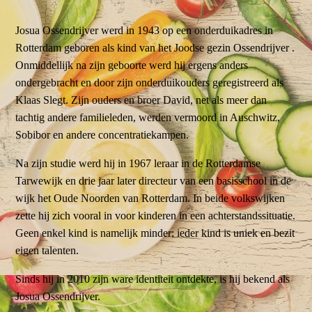
Josua Ossendrijver werd in 1943 op een onderduikadres in
Rotterdam geboren als kind van het Joodse gezin Ossendrijver .
Onmiddellijk na zijn geboorte werd hij ergens anders
ondergebracht en door zijn onderduikouders geregistreerd als
Klaas Slegt. Zijn ouders en broer David, net als meer dan
tachtig andere familieleden, werden vermoord in Auschwitz,
Sobibor en andere concentratiekampen.
Na zijn studie werd hij in 1967 leraar in de Rotterdamse
Tarwewijk en drie jaar later directeur van een basisschool in de
wijk het Oude Noorden van Rotterdam. In beide volkswijken
zette hij zich vooral in voor kinderen in een achterstandssituatie.
Geen enkel kind is namelijk minder; ieder kind is uniek en bezit
eigen talenten.
Sinds hij in 2010 zijn ware identiteit ontdekte, is hij bekend als
Josua Ossendrijver.