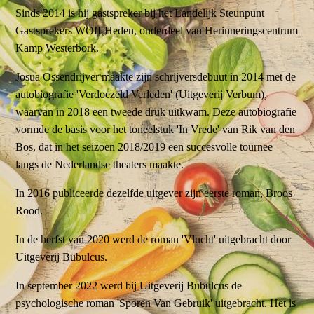
Sinds 2014 is hij gastspreker bij het Landelijk Steunpunt
Gastsprekers WOII-Heden, onderdeel van Herinneringscentrum
Kamp Westerbork.
Josua Ossendrijver maakte zijn schrijversdebuut in 2014 met de
autobiografie 'Verdoezeld Verleden' (Uitgeverij Verbum),
waarvan in 2018 een tweede druk uitkwam. Deze autobiografie
vormde de basis voor het toneelstuk 'In Vrede' van Rik van den
Bos, dat in het seizoen 2018/2019 een succesvolle tournee
langs de Nederlandse theaters maakte.
In 2016 publiceerde dezelfde uitgever zijn eerste roman, Broos
Rood.
In de herfst van 2020 werd de roman 'Vlucht' uitgebracht door
Uitgeverij Bubulcus.
In september 2022 werd bij Uitgeverij Bubulcus de
psychologische roman 'Sporen Van Gebruik' uitgebracht. Het is