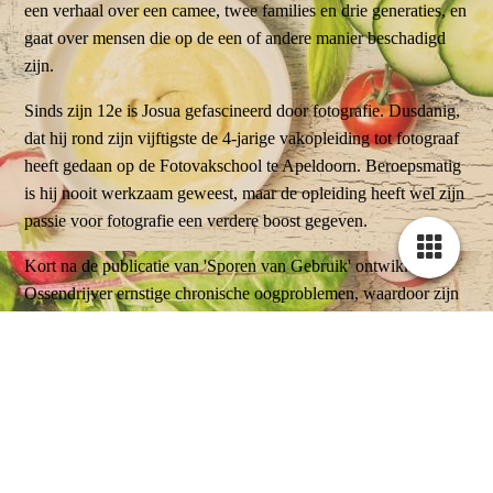
een verhaal over een camee, twee families en drie generaties, en
gaat over mensen die op de een of andere manier beschadigd
zijn.
Sinds zijn 12e is Josua gefascineerd door fotografie. Dusdanig,
dat hij rond zijn vijftigste de 4-jarige vakopleiding tot fotograaf
heeft gedaan op de Fotovakschool te Apeldoorn. Beroepsmatig
is hij nooit werkzaam geweest, maar de opleiding heeft wel zijn
passie voor fotografie een verdere boost gegeven.
Kort na de publicatie van 'Sporen van Gebruik' ontwikkelde
Ossendrijver ernstige chronische oogproblemen, waardoor zijn
zicht terugliep tot 50%. Schrijven was nog wel mogelijk, maar
research, wat scannend lezen vereist, werd onmogelijk.
Hierdoor kwam er een einde aan zijn carrière als schrijver.
Gelukkig kon hij zijn passie voor fotografie voortzetten door
over te stappen op professionele full-frame camera's, waardoor
hij dankzij het grotere zoekerbeeld hiermee niet hoefde te
stoppen.